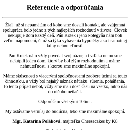
Referencie a odporúčania
Žiaľ, už si nepamätám od koho sme dostali kontakt, ale vzájomná
spolupráca bolo jedno z tých najlepších rozhodnutí v živote. Človek
nekupuje dom každý deň. Pán Kotek i jeho kolegyňa nám boli
veľmi nápomocní, či už sa týka vybavenia hypotéky ako i samotnej
kúpy nehnuteľnosti.
Pán Kotek nám vždy povedal svoj názor, a i vďaka nemu sme
nekúpili jeden dom, ktorý by bol zlým rozhodnutím a máme
nehnuteľnosť, s ktorou sme maximálne spokojní.
Máme skúsenosti s viacerými spoločnosťami zaoberajúcimi sa touto
činnosťou, a vždy bol nejaký náznak nátlaku, súrenia, poháňania.
To tento prípad nebol, vždy sme mali dosť času na všetko, nikto nás
do ničoho netlačil.
Odporúčam všetkými 10timi.
My ostávame verní aj do budúcna, lebo sme maximálne spokojní.
Mgr. Katarína Poláková,
majiteľka Cheesecakes by K8