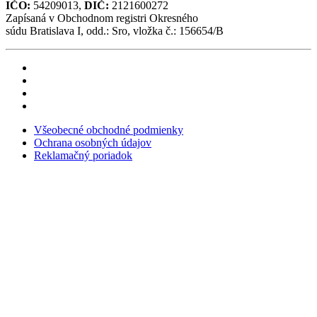
IČO:
54209013
,
DIČ:
2121600272
Zapísaná v Obchodnom registri Okresného
súdu Bratislava I, odd.: Sro, vložka č.: 156654/B
Všeobecné obchodné podmienky
Ochrana osobných údajov
Reklamačný poriadok