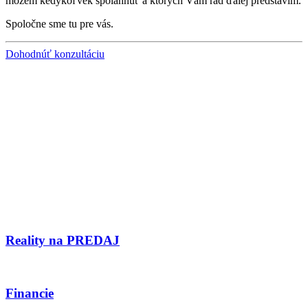
môžem kedykoľvek spolahnúť a ktorých Vám rád ďalej predstavím.
Spoločne sme tu pre vás.
Dohodnúť konzultáciu
Reality na PREDAJ
Financie