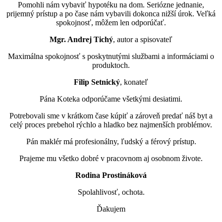
Pomohli nám vybaviť hypotéku na dom. Seriózne jednanie,
prijemný prístup a po čase nám vybavili dokonca nižší úrok. Veľká
spokojnosť, môžem len odporúčať.
Mgr. Andrej Tichý
, autor a spisovateľ
Maximálna spokojnosť s poskytnutými službami a informáciami o
produktoch.
Filip Setnický
, konateľ
Pána Koteka odporúčame všetkými desiatimi.
Potrebovali sme v krátkom čase kúpiť a zároveň predať náš byt a
celý proces prebehol rýchlo a hladko bez najmenších problémov.
Pán maklér má profesionálny, ľudský a férový prístup.
Prajeme mu všetko dobré v pracovnom aj osobnom živote.
Rodina Prostináková
Spolahlivosť, ochota.
Ďakujem