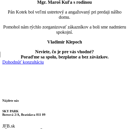
Mgr. Maroš Kuľa s rodinou
Pán Kotek bol veľmi ustretový a angažovaný pri predaji nášho
domu.
Pomohol nám rýchlo zorganizovať zákazníkov a b
oli sme nadmieru
spokojní.
Vladimír Klepoch
Neviete, čo je pre vás vhodné?
Poraďme sa spolu, bezplatne a bez záväzkov.
Dohodnúť konzultáciu
Nájdete nás
SKY PARK
Bottová 2/A, Bratislava 811 09
JFB.sk