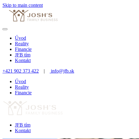
Skip to main content
Úvod
Reality
Financie
JFB tím
Kontakt
+421 902 373 422
|
info@jfb.sk
Úvod
Reality
Financie
JFB tím
Kontakt