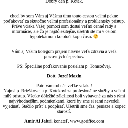
Dobrý deň p. Kotek,
chcel by som Vám aj Vášmu tímu touto cestou veľmi pekne
poďakovať za skutočne veľmi profesionálny a proklientsky prístup.
Práve vďaka Vašej pomoci som dostal veľmi cenné rady a
informácie, ale čo je najdôležitejšie, ušetrili ste mi v celom
hypotekárnom kolotoči kopu času.
Vám aj Vašim kolegom prajem hlavne veľa zdravia a veľa
pracovných úspechov.
PS: Špeciálne poďakovanie posielam p. Tomsoóvej.
Dott. Jozef Maxin
Patrí vám od nás veľké vďaka!
Najmä p. Brieškovej a p. Kotekovi za profesionálne služby a veľmi
milý prístup. Všetky dôležité záležitosti boli vybavené za nás s tými
najvýhodnejšími podmienkami, ktoré by sme si sami nevedeli
vyjednať. Stačilo prísť a podpísať. Ušetrili sme čas, peniaze a kopec
starostí.
Amir Al Jabri,
konateľ, www.goriffee.com